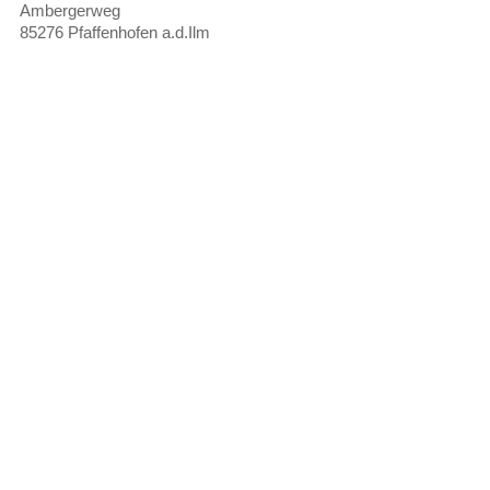
Ambergerweg
85276 Pfaffenhofen a.d.Ilm
Tags:
Pfaffenhofen
Kunsthalle
Christian Zieglmeier
kubus