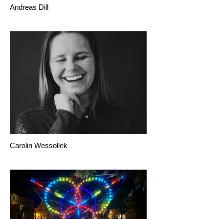
Andreas Dill
Carolin Wessollek